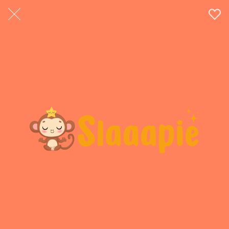
Beschermend hartelicht - v.a. 6
jaar
Kracht van je hart - peuter
Slaaapie banaanballon -
ochtend