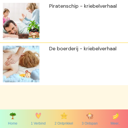
Piratenschip - kriebelverhaal
De boerderij - kriebelverhaal
Home
1 Verbind
2 Ontprikkel
3 Ontspan
Meer..