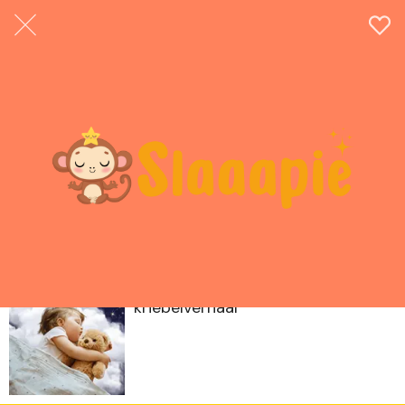
Noedel het kleine grijze muisje -
kriebelverhaal
Boswandeling - kriebelverhaal
Tukkie het sterretje -
kriebelverhaal