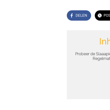
DELEN
PO
In
Probeer de Slaaapie
Regelmati