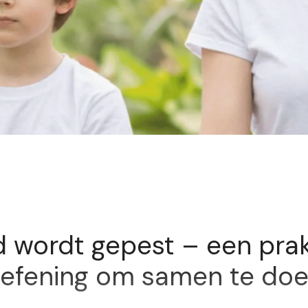
Exclusief voor abonnees
d wordt gepest – een pra
efening om samen te do