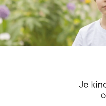
Je kin
o