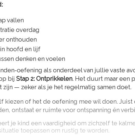
d:
ap vallen
tratie overdag
ter onthouden
n hoofd en lijf
ussen denken en voelen
den-oefening als onderdeel van jullie vaste avo
pp bij
Stap 2: Ontprikkelen
. Het duurt maar een 
t zijn — zeker als je het regelmatig samen doet.
lf kiezen of het de oefening mee wil doen. Juist
den, ontstaat er ruimte voor ontspanning én verb
ert je kind een vaardigheid om zichzelf te kalm
 situatie toepassen om rustig te worden.