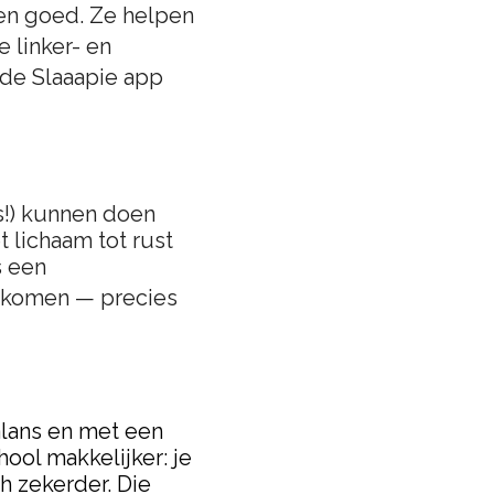
en goed. Ze helpen
 linker- en
 de Slaaapie app
s!) kunnen doen
 lichaam tot rust
s een
 komen — precies
alans en met een
ool makkelijker: je
h zekerder. Die