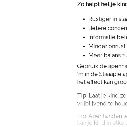
Zo helpt het je kin
Rustiger in sla
Betere concen
Informatie be
Minder onrust i
Meer balans t
Gebruik de apenhan
‘m in de Slaaapie a
het effect kan groo
Tip:
Laat je kind ze
vrijblijvend te hou
Tip: Apenhanden le
kan je kind in elke