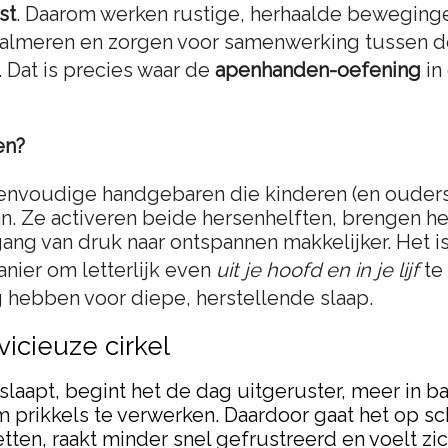
st
. Daarom werken rustige, herhaalde beweging
kalmeren en zorgen voor samenwerking tussen de
. Dat is precies waar de
apenhanden-oefening
in
en?
envoudige handgebaren die kinderen (en ouder
n. Ze activeren beide hersenhelften, brengen het
ng van druk naar ontspannen makkelijker. Het i
nier om letterlijk even
uit je hoofd en in je lijf
te
 hebben voor diepe, herstellende slaap.
vicieuze cirkel
slaapt, begint het de dag uitgeruster, meer in b
prikkels te verwerken. Daardoor gaat het op sch
tten, raakt minder snel gefrustreerd en voelt zic