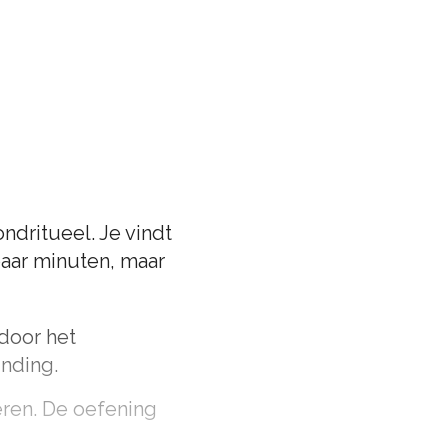
ndritueel. Je vindt
paar minuten, maar
 door het
inding.
eren. De oefening