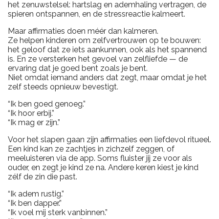
het zenuwstelsel: hartslag en ademhaling vertragen, de
spieren ontspannen, en de stressreactie kalmeert.
Maar affirmaties doen méér dan kalmeren.
Ze helpen kinderen om zelfvertrouwen op te bouwen:
het geloof dat ze iets aankunnen, ook als het spannend
is. En ze versterken het gevoel van zelfliefde — de
ervaring dat je goed bent zoals je bent.
Niet omdat iemand anders dat zegt, maar omdat je het
zelf steeds opnieuw bevestigt.
“Ik ben goed genoeg.”
“Ik hoor erbij.”
“Ik mag er zijn.”
Voor het slapen gaan zijn affirmaties een liefdevol ritueel.
Een kind kan ze zachtjes in zichzelf zeggen, of
meeluisteren via de app. Soms fluister jij ze voor als
ouder, en zegt je kind ze na. Andere keren kiest je kind
zélf de zin die past.
“Ik adem rustig.”
“Ik ben dapper.”
“Ik voel mij sterk vanbinnen.”