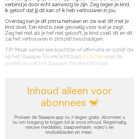
verbind je door echt aanwezg te zijn. Zeg tegen je kind,
ik geloof dat jij dit kan of ik heb vertrouwen in jou.
Overdag kan je dit prima herhalen en zie wat dit met je
kind doet. Een kind is zeer gevoelig voor wat je zegt.
Zeg het niet als je het niet gelooft, je kind voelt dit en dit
zal het vertrouwen in zichzelf beschadigen.
TIP: Maak samen een krachtzin of affirmatie en schrijf die
op het Slaaapie Toverkracht blad.
KLIK hier
voor de
download van het Slaaapie Toverkracht blad
Inhoud alleen voor
abonnees 🐒
Probeer de Slaaapie app nu 7 dagen gratis. Abonneer u
nu om toegang te krijgen tot al onze inhoud. Regelmatig
nieuwe meditaties, slaapverhalen, video's en
knutselbladen en meer..