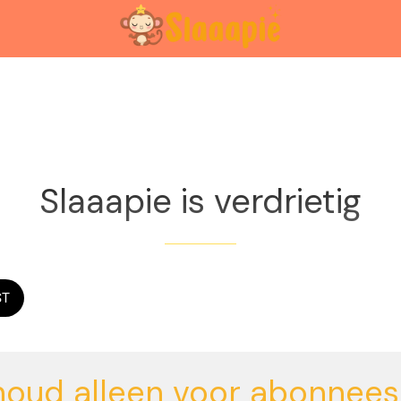
Exclusief voor abonnees
Slaaapie is verdrietig
ST
houd alleen voor abonnees