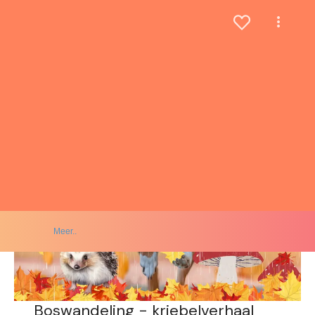
Meer..
Boswandeling - kriebelverhaal