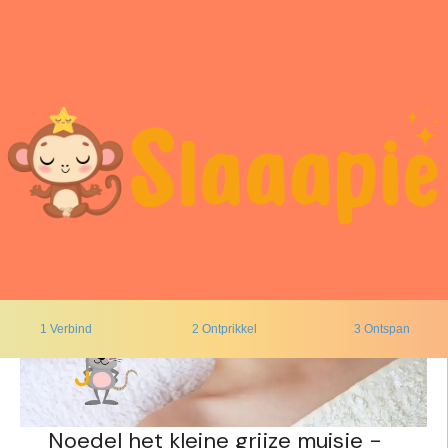
1 Verbind
2 Ontprikkel
3 Ontspan
Noedel het kleine grijze muisje -