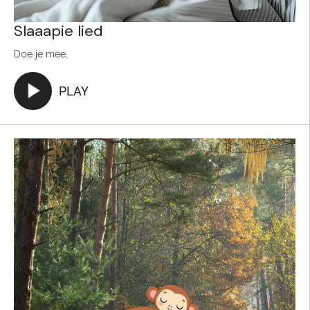
Slaaapie lied
Doe je mee,
PLAY