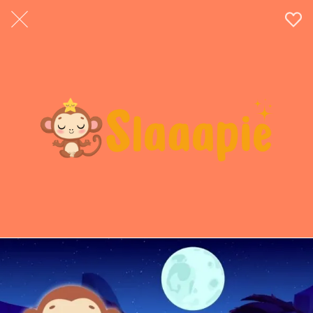
02:08
Zon ademhaling om te ontspannen