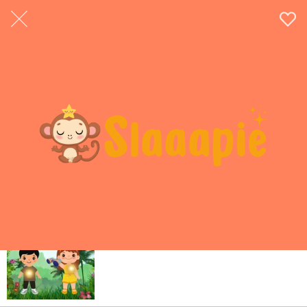
Alles even stopzetten -
mindfulness
Magische licht bodyscan - 6
jaar en ouder
Focus verrekijker en kracht van
je hart - mindfulness