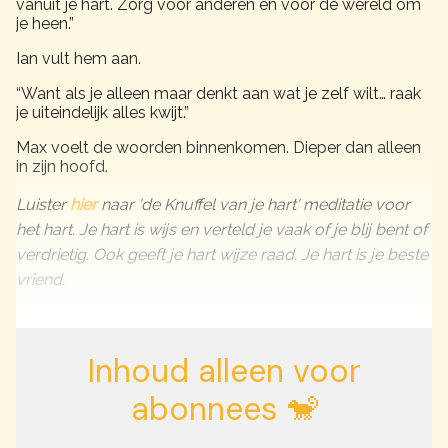
vanuit je hart. Zorg voor anderen en voor de wereld om
je heen.”
Ian vult hem aan.
“Want als je alleen maar denkt aan wat je zelf wilt… raak
je uiteindelijk alles kwijt.”
Max voelt de woorden binnenkomen. Dieper dan alleen
in zijn hoofd.
Luister
hier
naar 'de Knuffel van je hart' meditatie voor
het hart. Je hart is wijs en verteld je vaak of je blij bent of
verdrietig. Ook geeft je hart wijze raad. Je hart is je beste
vriend.
Inhoud alleen voor
abonnees 🐒