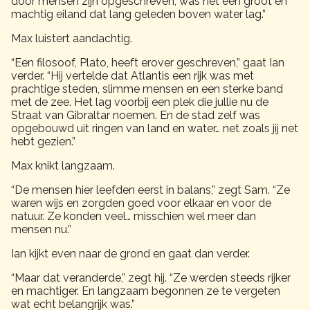
door mensen zijn opgeschreven, was het een groot en
machtig eiland dat lang geleden boven water lag.”
Max luistert aandachtig.
“Een filosoof, Plato, heeft erover geschreven,” gaat Ian
verder. “Hij vertelde dat Atlantis een rijk was met
prachtige steden, slimme mensen en een sterke band
met de zee. Het lag voorbij een plek die jullie nu de
Straat van Gibraltar noemen. En de stad zelf was
opgebouwd uit ringen van land en water… net zoals jij net
hebt gezien.”
Max knikt langzaam.
“De mensen hier leefden eerst in balans,” zegt Sam. “Ze
waren wijs en zorgden goed voor elkaar en voor de
natuur. Ze konden veel… misschien wel meer dan
mensen nu.”
Ian kijkt even naar de grond en gaat dan verder.
“Maar dat veranderde,” zegt hij. “Ze werden steeds rijker
en machtiger. En langzaam begonnen ze te vergeten
wat echt belangrijk was.”