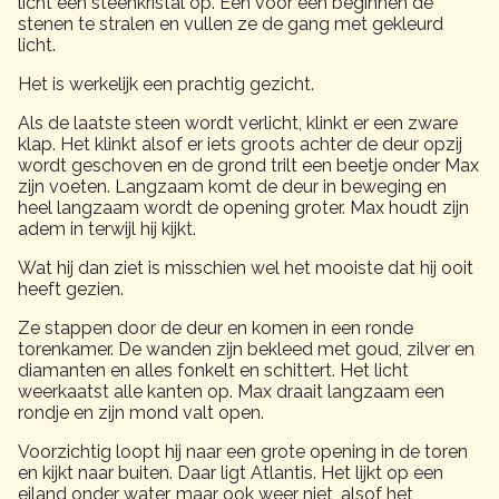
licht een steenkristal op. Eén voor één beginnen de
stenen te stralen en vullen ze de gang met gekleurd
licht.
Het is werkelijk een prachtig gezicht.
Als de laatste steen wordt verlicht, klinkt er een zware
klap. Het klinkt alsof er iets groots achter de deur opzij
wordt geschoven en de grond trilt een beetje onder Max
zijn voeten. Langzaam komt de deur in beweging en
heel langzaam wordt de opening groter. Max houdt zijn
adem in terwijl hij kijkt.
Wat hij dan ziet is misschien wel het mooiste dat hij ooit
heeft gezien.
Ze stappen door de deur en komen in een ronde
torenkamer. De wanden zijn bekleed met goud, zilver en
diamanten en alles fonkelt en schittert. Het licht
weerkaatst alle kanten op. Max draait langzaam een
rondje en zijn mond valt open.
Voorzichtig loopt hij naar een grote opening in de toren
en kijkt naar buiten. Daar ligt Atlantis. Het lijkt op een
eiland onder water, maar ook weer niet, alsof het