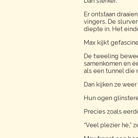
Dan sterker.
Er ontstaan draaie
vingers. De slurve
diepte in. Het eind
Max kijkt gefascin
De tweeling beweeg
samenkomen en één 
als een tunnel die 
Dan kijken ze weer
Hun ogen glinstere
Precies zoals eerde
“Veel plezier hè,” 