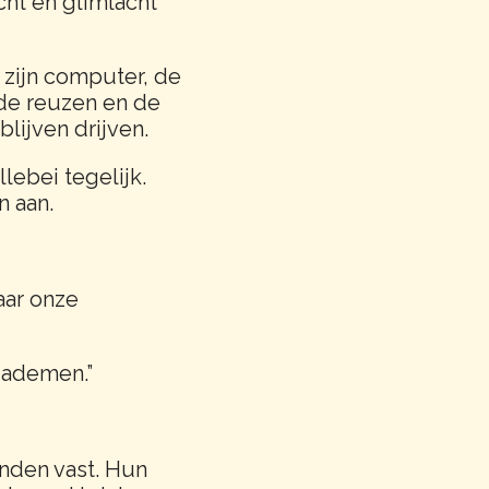
cht en glimlacht
p zijn computer, de
, de reuzen en de
blijven drijven.
llebei tegelijk.
n aan.
aar onze
r ademen.”
nden vast. Hun