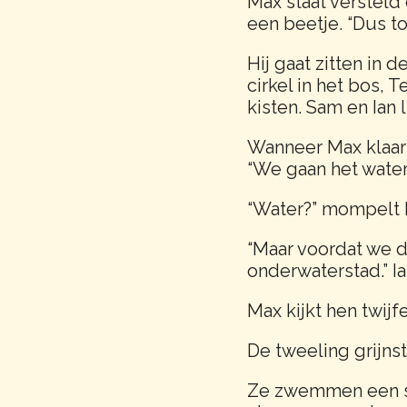
Max staat versteld 
een beetje. “Dus to
Hij gaat zitten in 
cirkel in het bos, 
kisten. Sam en Ian l
Wanneer Max klaar is
“We gaan het water 
“Water?” mompelt 
“Maar voordat we 
onderwaterstad.” Ian
Max kijkt hen twijf
De tweeling grijnst
Ze zwemmen een st