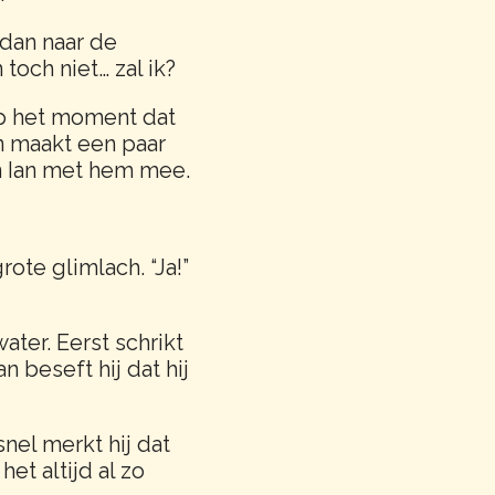
, dan naar de
 toch niet… zal ik?
Op het moment dat
en maakt een paar
en Ian met hem mee.
ote glimlach. “Ja!”
ter. Eerst schrikt
n beseft hij dat hij
nel merkt hij dat
het altijd al zo