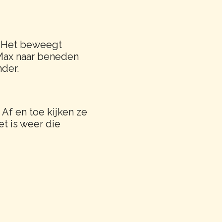
w. Het beweegt
 Max naar beneden
nder.
 Af en toe kijken ze
et is weer die