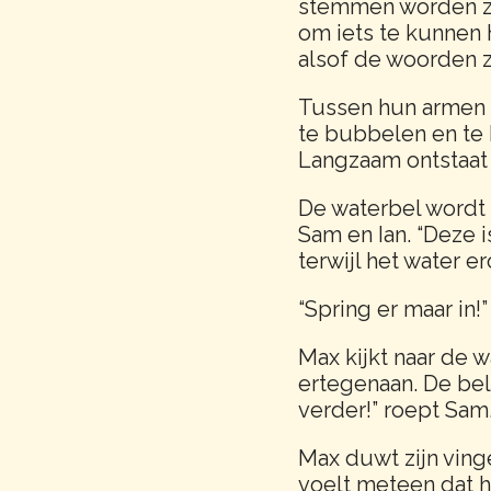
stemmen worden zac
om iets te kunnen h
alsof de woorden 
Tussen hun armen b
te bubbelen en te b
Langzaam ontstaat e
De waterbel wordt gr
Sam en Ian. “Deze 
terwijl het water e
“Spring er maar in!”
Max kijkt naar de wa
ertegenaan. De bel
verder!” roept Sam
Max duwt zijn vinge
voelt meteen dat he