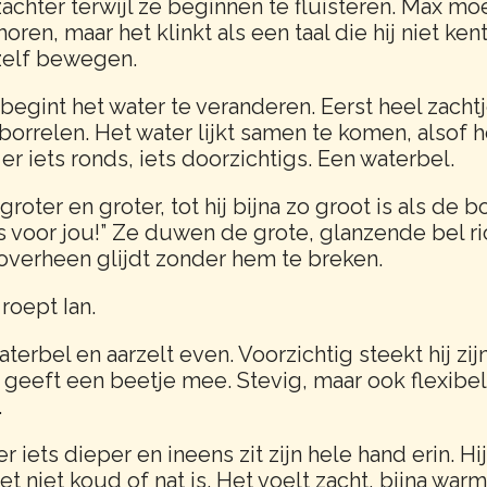
hter terwijl ze beginnen te fluisteren. Max mo
oren, maar het klinkt als een taal die hij niet ken
zelf bewegen.
egint het water te veranderen. Eerst heel zachtj
orrelen. Het water lijkt samen te komen, alsof h
r iets ronds, iets doorzichtigs. Een waterbel.
oter en groter, tot hij bijna zo groot is als de bo
is voor jou!” Ze duwen de grote, glanzende bel ri
roverheen glijdt zonder hem te breken.
 roept Ian.
terbel en aarzelt even. Voorzichtig steekt hij zijn
 geeft een beetje mee. Stevig, maar ook flexibel.
.
r iets dieper en ineens zit zijn hele hand erin. Hi
t niet koud of nat is. Het voelt zacht, bijna warm