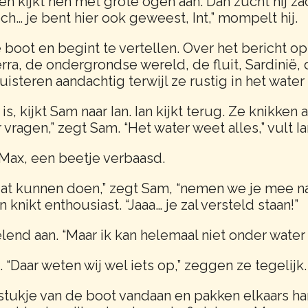
en kijkt hen met grote ogen aan. Dan zucht hij za
ch… je bent hier ook geweest, Int,” mompelt hij.
de boot en begint te vertellen. Over het bericht o
Terra, de ondergrondse wereld, de fluit, Sardinië
uisteren aandachtig terwijl ze rustig in het water 
, kijkt Sam naar Ian. Ian kijkt terug. Ze knikken a
vragen,” zegt Sam. “Het water weet alles,” vult Ia
Max, een beetje verbaasd.
dat kunnen doen,” zegt Sam, “nemen we je mee n
 knikt enthousiast. “Jaaa… je zal versteld staan!”
elend aan. “Maar ik kan helemaal niet onder wate
. “Daar weten wij wel iets op,” zeggen ze tegelijk.
ukje van de boot vandaan en pakken elkaars ha