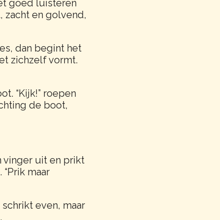
et goed luisteren
t, zacht en golvend,
es, dan begint het
et zichzelf vormt.
ot. “Kijk!” roepen
chting de boot,
 vinger uit en prikt
 “Prik maar
j schrikt even, maar
.