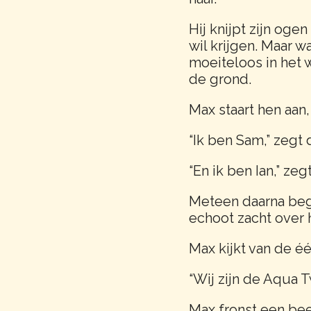
Hij knijpt zijn oge
wil krijgen. Maar w
moeiteloos in het 
de grond.
Max staart hen aan
“Ik ben Sam,” zegt
“En ik ben Ian,” ze
Meteen daarna begi
echoot zacht over h
Max kijkt van de één
“Wij zijn de Aqua T
Max fronst een bee