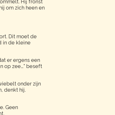
hommelt. Hij fronst
 hij om zich heen en
rt. Dit moet de
d in de kleine
 dat er ergens een
den op zee…” beseft
wiebelt onder zijn
n, denkt hij.
je. Geen
t.