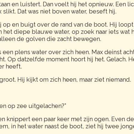
 staan en luistert. Dan voelt hij het opnieuw. Een 
slikt. Dat was niet boven water, beseft hij.
ij op en buigt over de rand van de boot. Hij loopt
n het diepe blauwe water, op zoek naar iets wat h
, alleen de golven die zacht bewegen.
ns een plens water over zich heen. Max deinst ach
cht. Op datzelfde moment hoort hij het. Gelach. 
r heeft.
root. Hij kijkt om zich heen, maar ziet niemand.
en op zee uitgelachen?”
n knippert een paar keer met zijn ogen. Even denk
hem, in het water naast de boot, ziet hij twee jo