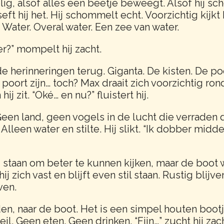
elig, alsof alles een beetje beweegt. Alsof hij sc
ft hij het. Hij schommelt echt. Voorzichtig kijkt
. Water. Overal water. Een zee van water.
r?” mompelt hij zacht.
herinneringen terug. Giganta. De kisten. De poo
poort zijn… toch? Max draait zich voorzichtig ron
ij zit. “Oké… en nu?” fluistert hij.
. Geen land, geen vogels in de lucht die verraden
. Alleen water en stilte. Hij slikt. “Ik dobber mid
j staan om beter te kunnen kijken, maar de boot 
ij zich vast en blijft even stil staan. Rustig blijve
ven.
den, naar de boot. Het is een simpel houten boot
il. Geen eten. Geen drinken. “Fijn…” zucht hij zach