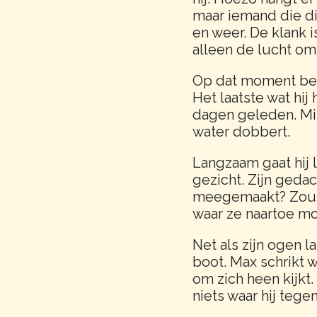
maar iemand die di
en weer. De klank i
alleen de lucht o
Op dat moment begin
Het laatste wat hij
dagen geleden. Miss
water dobbert.
Langzaam gaat hij l
gezicht. Zijn gedac
meegemaakt? Zou z
waar ze naartoe m
Net als zijn ogen l
boot. Max schrikt wa
om zich heen kijkt.
niets waar hij teg