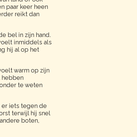
en paar keer heen
erder reikt dan
e bel in zijn hand.
voelt inmiddels als
 hij al op het
voelt warm op zijn
al hebben
onder te weten
 er iets tegen de
st terwijl hij snel
n andere boten,