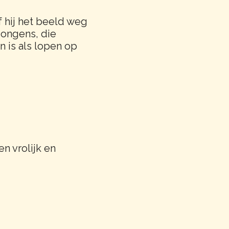
f hij het beeld weg
 jongens, die
n is als lopen op
n vrolijk en