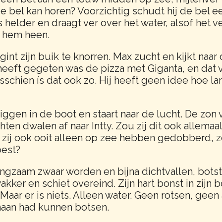
e bel kan horen? Voorzichtig schudt hij de bel e
s helder en draagt ver over het water, alsof het v
m hem heen.
t zijn buik te knorren. Max zucht en kijkt naar d
 heeft gegeten was de pizza met Giganta, en dat 
chien ís dat ook zo. Hij heeft geen idee hoe lang
iggen in de boot en staart naar de lucht. De zon 
hten dwalen af naar Intty. Zou zij dit ook allema
ij ook ooit alleen op zee hebben gedobberd, z
oest?
angzaam zwaar worden en bijna dichtvallen, botst
kker en schiet overeind. Zijn hart bonst in zijn bor
 Maar er is niets. Alleen water. Geen rotsen, gee
enaan had kunnen botsen.