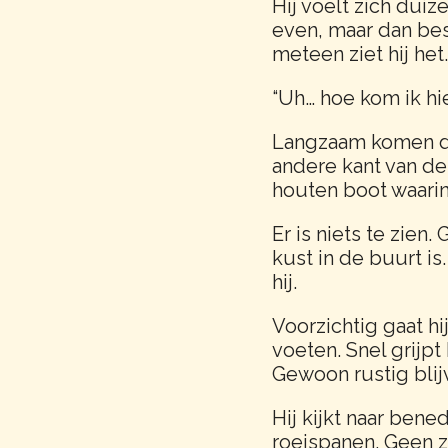
Hij voelt zich duiz
even, maar dan bese
meteen ziet hij het
“Uh… hoe kom ik hie
Langzaam komen de 
andere kant van de 
houten boot waarin h
Er is niets te zien
kust in de buurt is
hij.
Voorzichtig gaat hi
voeten. Snel grijpt h
Gewoon rustig blij
Hij kijkt naar bene
roeispanen. Geen ze