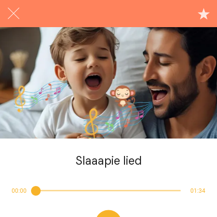
Slaaapie lied
00:00
01:34