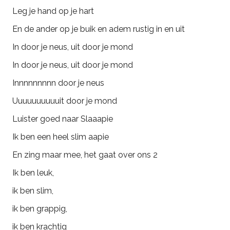
Leg je hand op je hart
En de ander op je buik en adem rustig in en uit
In door je neus, uit door je mond
In door je neus, uit door je mond
Innnnnnnnn door je neus
Uuuuuuuuuuit door je mond
Luister goed naar Slaaapie
Ik ben een heel slim aapie
En zing maar mee, het gaat over ons 2
Ik ben leuk,
ik ben slim,
ik ben grappig,
ik ben krachtig