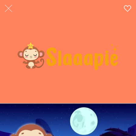
02:08
Zon ademhaling om te ontspannen