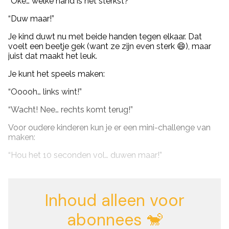
“Oké… welke hand is het sterkst?”
“Duw maar!”
Je kind duwt nu met beide handen tegen elkaar. Dat
voelt een beetje gek (want ze zijn even sterk 😄), maar
juist dat maakt het leuk.
Je kunt het speels maken:
“Ooooh… links wint!”
“Wacht! Nee… rechts komt terug!”
Voor oudere kinderen kun je er een mini-challenge van
maken:
“Hou het 10 seconden vol… duwen maar!”
Inhoud alleen voor
abonnees 🐒