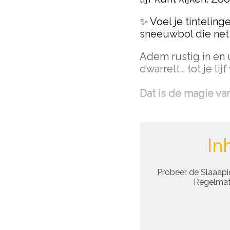
✨ Voel je tinteling
sneeuwbol die net
Adem rustig in en u
dwarrelt… tot je lij
Dat is de magie va
In
Probeer de Slaaapie
Regelmati