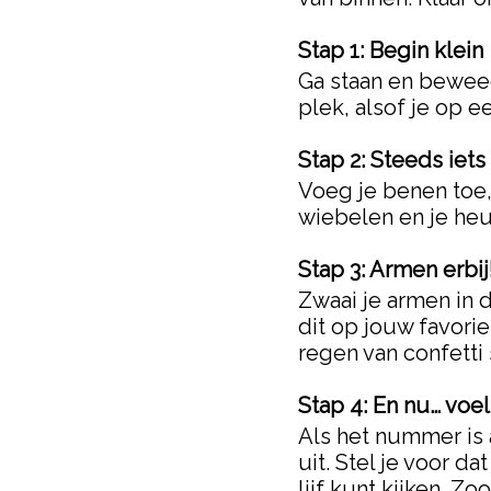
Stap 1: Begin klein
Ga staan en beweeg
plek, alsof je op 
Stap 2: Steeds iet
Voeg je benen toe,
wiebelen en je he
Stap 3: Armen erbij
Zwaai je armen in d
dit op jouw favori
regen van confetti 
Stap 4: En nu… voel
Als het nummer is 
uit. Stel je voor d
lijf kunt kijken. Z