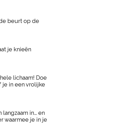
 de beurt op de
at je knieën
e hele lichaam! Doe
e in een vrolijke
m langzaam in… en
er waarmee je in je