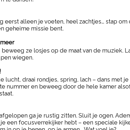
 eerst alleen je voeten, heel zachtjes… stap om
een geheime missie bent.
s meer
 beweeg ze losjes op de maat van de muziek. La
upen wiegen.
!
e lucht, draai rondjes, spring, lach – dans met j
ete nummer en beweeg door de hele kamer alsof j
staat.
afgelopen ga je rustig zitten. Sluit je ogen. Ade
at je een focusverrekijker hebt – een speciale kijk
oom in op je benen, op je armen… Wat voel je?