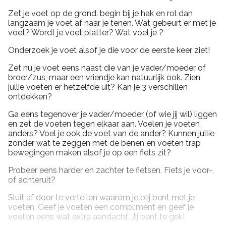
Zet je voet op de grond. begin bij je hak en rol dan
langzaam je voet af naar je tenen. Wat gebeurt er met je
voet? Wordt je voet platter? Wat voel je ?
Onderzoek je voet alsof je die voor de eerste keer ziet!
Zet nu je voet eens naast die van je vader/moeder of
broer/zus, maar een vriendje kan natuurlijk ook. Zien
jullie voeten er hetzelfde uit? Kan je 3 verschillen
ontdekken?
Ga eens tegenover je vader/moeder (of wie jij wil) liggen
en zet de voeten tegen elkaar aan. Voelen je voeten
anders? Voel je ook de voet van de ander? Kunnen jullie
zonder wat te zeggen met de benen en voeten trap
bewegingen maken alsof je op een fiets zit?
Probeer eens harder en zachter te fietsen. Fiets je voor-,
of achteruit?
Sluit af door te vertellen waarom je blij bent met je
voeten. Geef je voeten een compliment én geef je
voeten eens wat extra aandacht. Jij bent te gek!